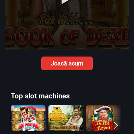
Joacă acum
Top slot machines